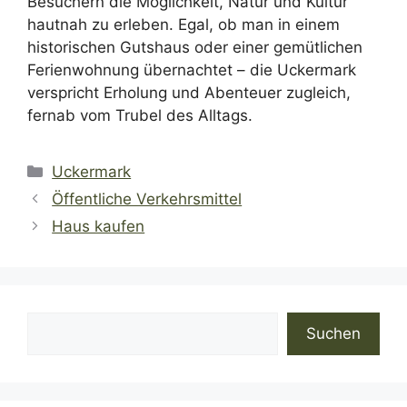
Besuchern die Möglichkeit, Natur und Kultur
hautnah zu erleben. Egal, ob man in einem
historischen Gutshaus oder einer gemütlichen
Ferienwohnung übernachtet – die Uckermark
verspricht Erholung und Abenteuer zugleich,
fernab vom Trubel des Alltags.
Kategorien
Uckermark
Öffentliche Verkehrsmittel
Haus kaufen
Suchen
Suchen